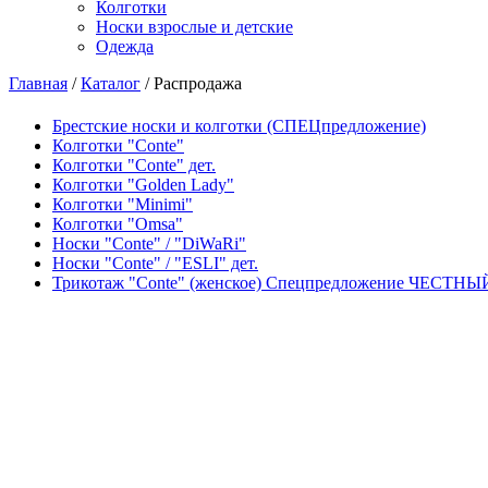
Колготки
Носки взрослые и детские
Одежда
Главная
/
Каталог
/ Распродажа
Брестские носки и колготки (СПЕЦпредложение)
Колготки "Conte"
Колготки "Conte" дет.
Колготки "Golden Lady"
Колготки "Minimi"
Колготки "Omsa"
Носки "Conte" / "DiWaRi"
Носки "Conte" / "ESLI" дет.
Трикотаж "Conte" (женское) Спецпредложение ЧЕСТН