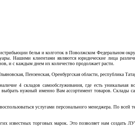
истрибьюции белья и колготок в Поволжском Федеральном округ
ессуары. Нашими клиентами являются юридические лица разл
нов, и с каждым днем их количество продолжает расти.
льяновская, Пензенская, Оренбургская области, республика Тата
личие 4 складов самообслуживания, где есть уникальная воз
и выбрать нужный именно Вам ассортимент товаров. Склады с
 воспользоваться услугами персонального менеджера. По всей 
ногих известных торговых марок. Это позволяет нам соз